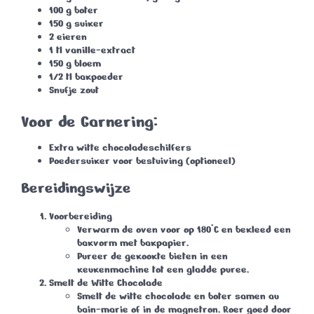
100 g boter
150 g suiker
2 eieren
1 tl vanille-extract
150 g bloem
1/2 tl bakpoeder
Snufje zout
Voor de Garnering:
Extra witte chocoladeschilfers
Poedersuiker voor bestuiving (optioneel)
Bereidingswijze
Voorbereiding
Verwarm de oven voor op 180°C en bekleed een
bakvorm met bakpapier.
Pureer de gekookte bieten in een
keukenmachine tot een gladde puree.
Smelt de Witte Chocolade
Smelt de witte chocolade en boter samen au
bain-marie of in de magnetron. Roer goed door