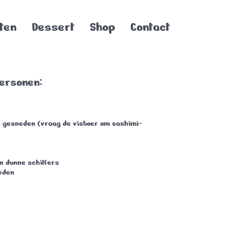
ten
Dessert
Shop
Contact
personen:
n gesneden (vraag de visboer om sashimi-
in dunne schilfers
neden