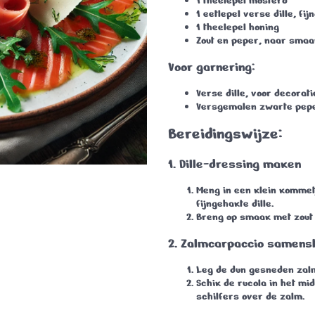
1 theelepel mosterd
1 eetlepel verse dille
, fi
1 theelepel honing
Zout en peper
, naar smaa
Voor garnering:
Verse dille
, voor decorati
Versgemalen zwarte pep
Bereidingswijze:
1. Dille-dressing maken
Meng in een klein kommetj
fijngehakte dille.
Breng op smaak met zout 
2. Zalmcarpaccio samenst
Leg de dun gesneden zalmp
Schik de rucola in het m
schilfers over de zalm.