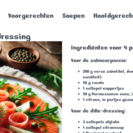
Voorgerechten
Soepen
Hoofdgerech
dressing
Ingrediënten voor 4 
Voor de zalmcarpaccio:
200 g verse zalmfilet
, du
kwaliteit)
50 g rucola
1 eetlepel kappertjes
50 g Parmezaanse kaas
, 
1 citroen
, in partjes ges
Voor de dille-dressing:
3 eetlepels olijfolie
1 eetlepel citroensap