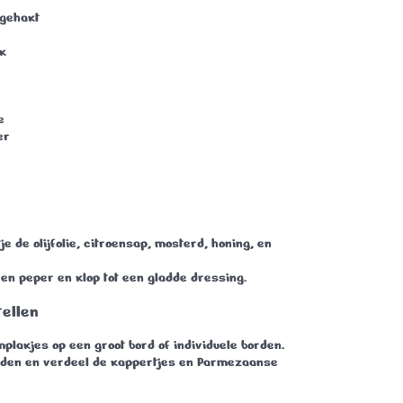
jngehakt
k
e
er
e de olijfolie, citroensap, mosterd, honing, en
en peper en klop tot een gladde dressing.
ellen
lakjes op een groot bord of individuele borden.
idden en verdeel de kappertjes en Parmezaanse