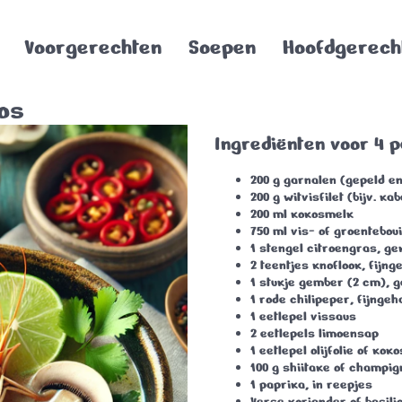
Voorgerechten
Soepen
Hoofdgerech
os
Ingrediënten voor 4 
200 g garnalen (gepeld 
200 g witvisfilet (bijv. ka
200 ml kokosmelk
750 ml vis- of groenteboui
1 stengel citroengras, g
2 teentjes knoflook, fijng
1 stukje gember (2 cm), 
1 rode chilipeper, fijngeh
1 eetlepel vissaus
2 eetlepels limoensap
1 eetlepel olijfolie of koko
100 g shiitake of champig
1 paprika, in reepjes
Verse koriander of basil