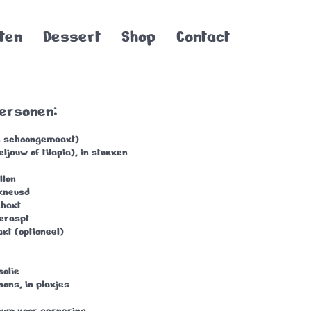
ten
Dessert
Shop
Contact
personen:
en schoongemaakt)
beljauw of tilapia), in stukken
llon
ekneusd
ehakt
geraspt
akt (optioneel)
solie
nons, in plakjes
icum voor garnering