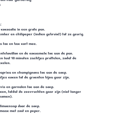
k
:
f kokosolie in een grote pan.
gember en chilipeper (indien gebruikt) tot ze geurig
s toe en bak kort mee.
entebouillon en de kokosmelk toe aan de pan.
n laat 10 minuten zachtjes pruttelen, zodat de
kelen.
aprika en champignons toe aan de soep.
tjes koken tot de groenten bijna gaar zijn.
vis en garnalen toe aan de soep.
ken, totdat de zeevruchten gaar zijn (niet langer
rkomen).
 limoensap door de soep.
smaak met zout en peper.