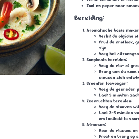
Zout en peper naar smaa
Bereiding:
Aromatische basis maken
Verhit de olijfolie o
Fruit de knoflook, 
zijn.
Voeg het citroengra
Soepbasis bereiden:
Voeg de vis- of gro
Breng aan de kook e
smaken zich ontwik
Groenten toevoegen:
Voeg de gesneden p
Laat 5 minuten zach
Zeevruchten bereiden:
Voeg de stukken wit
Laat 3-5 minuten ko
om taaiheid te voo
Afmaken:
Roer de vissaus en
Proef en breng op 