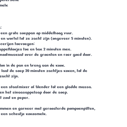
melk
:
in een grote soeppan op middelhoog vuur.
k en wortel tot ze zacht zijn (ongeveer 5 minuten).
cerijen toevoegen:
ppelblokjes toe en bak 2 minuten mee.
 nootmuskaat over de groenten en roer goed door.
llon in de pan en breng aan de kook.
n laat de soep 20 minuten zachtjes koken, tot de
acht zijn.
 een staafmixer of blender tot een gladde massa.
en het sinaasappelsap door de soep.
 zout en peper.
ommen en garneer met geroosterde pompoenpitten,
 een scheutje kokosmelk.