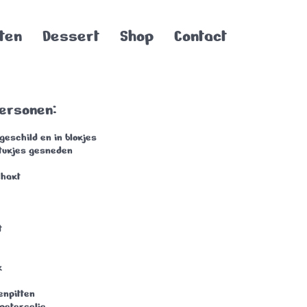
ten
Dessert
Shop
Contact
personen:
geschild en in blokjes
stukjes gesneden
ehakt
t
k
enpitten
peterselie