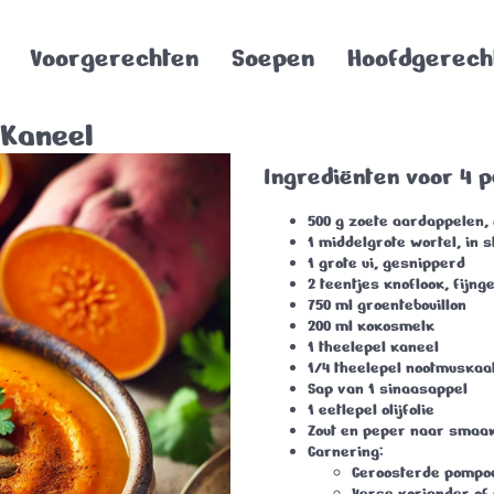
Voorgerechten
Soepen
Hoofdgerech
Kaneel
Ingrediënten voor 4 
500 g zoete aardappelen, 
1 middelgrote wortel, in 
1 grote ui, gesnipperd
2 teentjes knoflook, fijng
750 ml groentebouillon
200 ml kokosmelk
1 theelepel kaneel
1/4 theelepel nootmuskaa
Sap van 1 sinaasappel
1 eetlepel olijfolie
Zout en peper naar smaa
Garnering:
Geroosterde pompo
Verse koriander of 