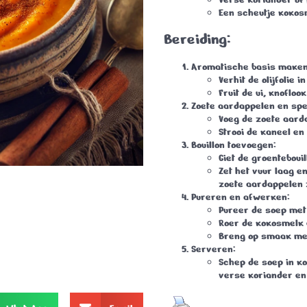
Een scheutje kokos
Bereiding:
Aromatische basis maken
Verhit de olijfolie 
Fruit de ui, knofloo
Zoete aardappelen en spe
Voeg de zoete aarda
Strooi de kaneel en
Bouillon toevoegen:
Giet de groenteboui
Zet het vuur laag e
zoete aardappelen z
Pureren en afwerken:
Pureer de soep met
Roer de kokosmelk 
Breng op smaak met
Serveren:
Schep de soep in k
verse koriander en