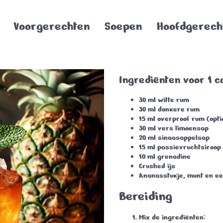
Voorgerechten
Soepen
Hoofdgerech
Ingrediënten voor 1 co
30 ml
witte rum
30 ml
donkere rum
15 ml
overproof rum
(opti
30 ml
vers limoensap
20 ml
sinaasappelsap
15 ml
passievruchtsiroop
10 ml
grenadine
Crushed ijs
Ananasstukje
,
munt
en e
Bereiding
Mix de ingrediënten
: