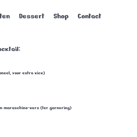
ten
Dessert
Shop
Contact
cktail:
oneel, voor extra kick)
en
maraschino-kers
(ter garnering)