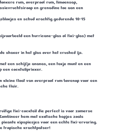
 donkere rum, overproof rum, limoensap,
ssievruchtsiroop en grenadine toe aan een
jsblokjes en schud krachtig gedurende 10-15
(bijvoorbeeld een hurricane-glas of tiki-glas) met
 de shaker in het glas over het crushed ijs.
met een schijfje ananas, een takje munt en een
 een cocktailprikker.
n kleine float van overproof rum bovenop voor een
che flair.
uitige tiki-cocktail die perfect is voor zomerse
 Combineer hem met exotische hapjes zoals
f pikante kipspiesjes voor een echte tiki-ervaring.
e tropische krachtpatser!