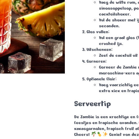
Voeg de witte rum,
sinaasappelsap, pa
cocktailshaker.
Vul de shaker met i
seconden.
Glas vullen
:
Vul een groot glas 
crushed ijs.
Uitschenken
:
Zeef de cocktail uit
Garneren
:
Garneer de Zombie 
maraschino-kers op
Optionele flair
:
Voeg voorzichtig ee
extra kick en tropis
Serveertip
De
Zombie
is een krachtige en fr
feestjes en tropische avonden.
kokosgarnalen, tropisch fruit o
Cheers!
Geniet van dez